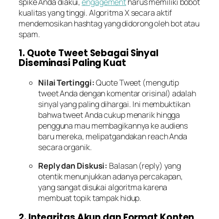
spike Anda diakui,
engagement
harus memiliki bobot
kualitas yang tinggi. Algoritma X secara aktif
mendemosikan hashtag yang didorong oleh bot atau
spam.
1. Quote Tweet Sebagai Sinyal
Diseminasi Paling Kuat
Nilai Tertinggi:
Quote Tweet (mengutip
tweet Anda dengan komentar orisinal) adalah
sinyal yang paling dihargai. Ini membuktikan
bahwa tweet Anda cukup menarik hingga
pengguna mau membagikannya ke audiens
baru mereka, melipatgandakan reach Anda
secara organik.
Reply dan Diskusi:
Balasan (reply) yang
otentik menunjukkan adanya percakapan,
yang sangat disukai algoritma karena
membuat topik tampak hidup.
2. Integritas Akun dan Format Konten