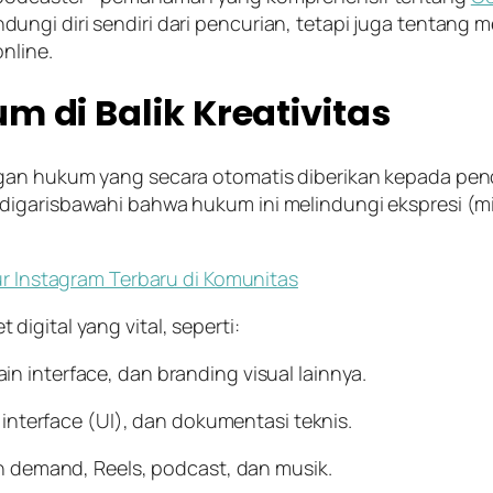
ungi diri sendiri dari pencurian, tetapi juga tentan
online
.
 di Balik Kreativitas
an hukum yang secara otomatis diberikan kepada penci
digarisbawahi bahwa hukum ini melindungi ekspresi (
m
tur Instagram Terbaru di Komunitas
igital yang vital, seperti:
sain
interface
, dan
branding
visual lainnya.
 interface
(UI), dan dokumentasi teknis.
on demand
,
Reels
,
podcast
, dan musik.