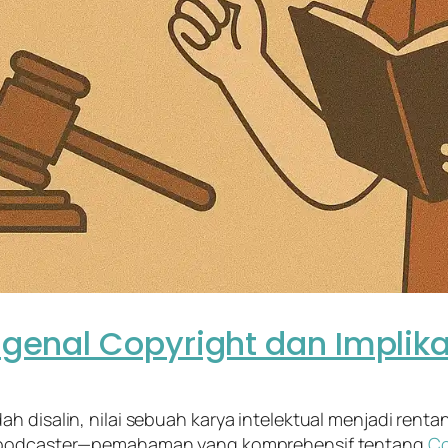
genal Copyright dan Implika
 disalin, nilai sebuah karya intelektual menjadi rentan
podcaster
—pemahaman yang komprehensif tentang
Co