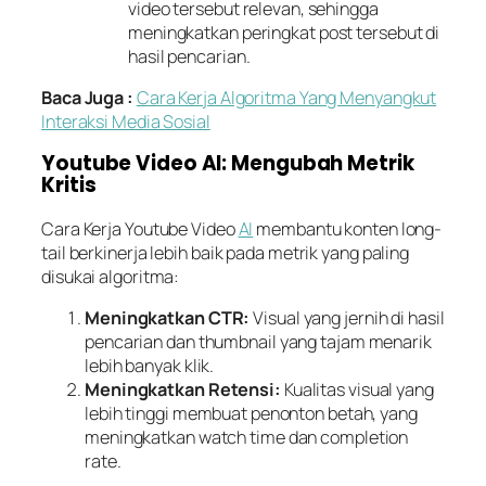
video tersebut relevan, sehingga
meningkatkan peringkat
post
tersebut di
hasil pencarian.
Baca Juga :
Cara Kerja Algoritma Yang Menyangkut
Interaksi Media Sosial
Youtube Video AI: Mengubah Metrik
Kritis
Cara Kerja Youtube Video
AI
membantu konten
long-
tail
berkinerja lebih baik pada metrik yang paling
disukai algoritma:
Meningkatkan CTR:
Visual yang jernih di hasil
pencarian dan
thumbnail
yang tajam menarik
lebih banyak klik.
Meningkatkan Retensi:
Kualitas visual yang
lebih tinggi membuat penonton betah, yang
meningkatkan
watch time
dan
completion
rate
.