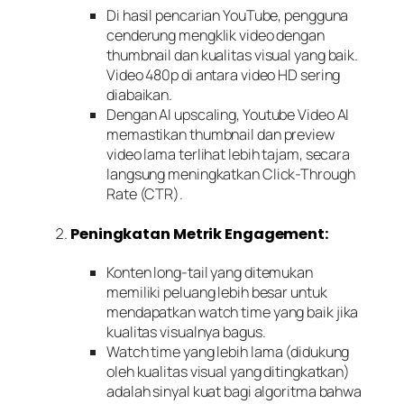
Di hasil pencarian YouTube, pengguna
cenderung mengklik video dengan
thumbnail
dan kualitas visual yang baik.
Video 480p di antara video HD sering
diabaikan.
Dengan
AI upscaling
, Youtube Video AI
memastikan
thumbnail
dan
preview
video lama terlihat lebih tajam, secara
langsung meningkatkan
Click-Through
Rate
(CTR).
Peningkatan Metrik Engagement:
Konten
long-tail
yang ditemukan
memiliki peluang lebih besar untuk
mendapatkan
watch time
yang baik jika
kualitas visualnya bagus.
Watch time
yang lebih lama (didukung
oleh kualitas visual yang ditingkatkan)
adalah sinyal kuat bagi algoritma bahwa