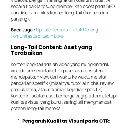
secara tidak langsung memberikan
boost
pada
SEO
dan
discoverability
konten
long-tail
(konten ekor
panjang).
Baca Juga :
Update Terbaru TikTok Dorong
Komunitas Jadi Lebih Loyal
Long-Tail Content: Aset yang
Terabaikan
Konten
long-tail
adalah video yang mungkin tidak
viral dalam semalam, tetapi secara konsisten
mendapatkan
view
dari waktu ke waktu melalui
pencarian spesifik (misalnya,
tutorial
niche,
review
produk lama, atau rekaman kejadian spesifik).
Konten ini adalah aset berharga bagi
platform
, tetapi
kualitas visual yang buruk seringkali menghambat
potensi
long-tail
mereka.
Pengaruh Kualitas Visual pada CTR: