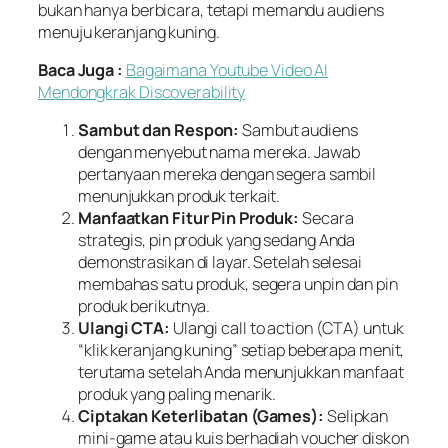
bukan hanya berbicara, tetapi memandu audiens
menuju
keranjang kuning
.
Baca Juga :
Bagaimana Youtube Video AI
Mendongkrak Discoverability
Sambut dan Respon:
Sambut audiens
dengan menyebut nama mereka. Jawab
pertanyaan mereka dengan segera sambil
menunjukkan produk terkait.
Manfaatkan Fitur Pin Produk:
Secara
strategis,
pin
produk yang sedang Anda
demonstrasikan di layar. Setelah selesai
membahas satu produk, segera
unpin
dan
pin
produk berikutnya.
Ulangi CTA:
Ulangi
call to action
(CTA) untuk
“klik keranjang kuning” setiap beberapa menit,
terutama setelah Anda menunjukkan manfaat
produk yang paling menarik.
Ciptakan Keterlibatan (Games):
Selipkan
mini-game
atau kuis berhadiah
voucher
diskon