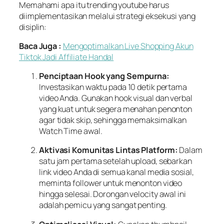
Memahami apa itu trending youtube harus
diimplementasikan melalui strategi eksekusi yang
disiplin:
Baca Juga :
Mengoptimalkan Live Shopping Akun
Tiktok Jadi Affiliate Handal
Penciptaan Hook yang Sempurna:
Investasikan waktu pada 10 detik pertama
video Anda. Gunakan hook visual dan verbal
yang kuat untuk segera menahan penonton
agar tidak skip, sehingga memaksimalkan
Watch Time awal.
Aktivasi Komunitas Lintas Platform:
Dalam
satu jam pertama setelah upload, sebarkan
link video Anda di semua kanal media sosial,
meminta follower untuk menonton video
hingga selesai. Dorongan velocity awal ini
adalah pemicu yang sangat penting.