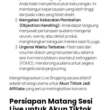
Anda tidak menyembunyikan kekurangan. Ini
membangun kepercayaan yang lebih tinggi
daripada video yang telah diedit.
Mengatasi Keberatan Pembelian
(
Objection Handling
):
Anda dapat langsung
menjawab pertanyaan audiens mengenai
ukuran, warna, atau detail produk,
menghilangkan keraguan mereka
saat itu juga
.
Urgensi Waktu Terbatas:
Flash sale
dan
voucher
diskon yang hanya berlaku selama
sesi
live
menciptakan rasa takut ketinggalan
(
FOMO
), mendorong audiens untuk segera
mengklik
keranjang kuning
.
Mengintegrasikan
Live Shopping
secara efektif
adalah strategi utama untuk
Akun Tiktok Jadi
Affiliate
yang serius meningkatkan konversi.
Persiapan Matang Sesi
Live untuk Akun Tiktok