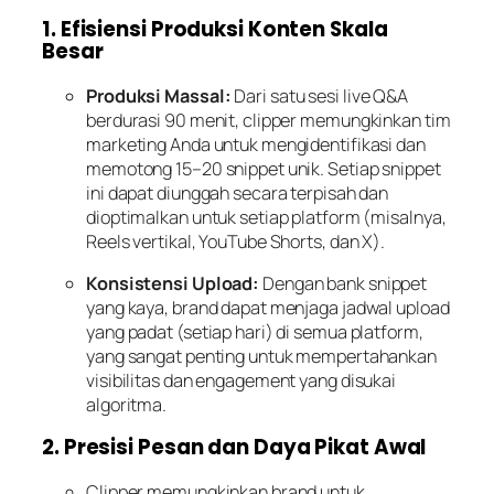
1. Efisiensi Produksi Konten Skala
Besar
Produksi Massal:
Dari satu sesi live Q&A
berdurasi 90 menit, clipper memungkinkan tim
marketing Anda untuk mengidentifikasi dan
memotong 15–20 snippet unik. Setiap snippet
ini dapat diunggah secara terpisah dan
dioptimalkan untuk setiap platform (misalnya,
Reels vertikal, YouTube Shorts, dan X).
Konsistensi Upload:
Dengan bank snippet
yang kaya, brand dapat menjaga jadwal upload
yang padat (setiap hari) di semua platform,
yang sangat penting untuk mempertahankan
visibilitas dan engagement yang disukai
algoritma.
2. Presisi Pesan dan Daya Pikat Awal
Clipper memungkinkan brand untuk