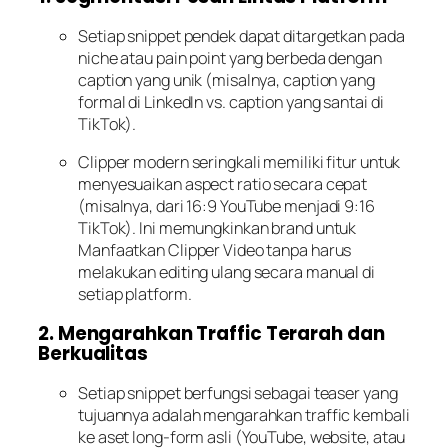
Setiap snippet pendek dapat ditargetkan pada
niche atau pain point yang berbeda dengan
caption yang unik (misalnya, caption yang
formal di LinkedIn vs. caption yang santai di
TikTok).
Clipper modern seringkali memiliki fitur untuk
menyesuaikan aspect ratio secara cepat
(misalnya, dari 16:9 YouTube menjadi 9:16
TikTok). Ini memungkinkan brand untuk
Manfaatkan Clipper Video tanpa harus
melakukan editing ulang secara manual di
setiap platform.
2. Mengarahkan Traffic Terarah dan
Berkualitas
Setiap snippet berfungsi sebagai teaser yang
tujuannya adalah mengarahkan traffic kembali
ke aset long-form asli (YouTube, website, atau