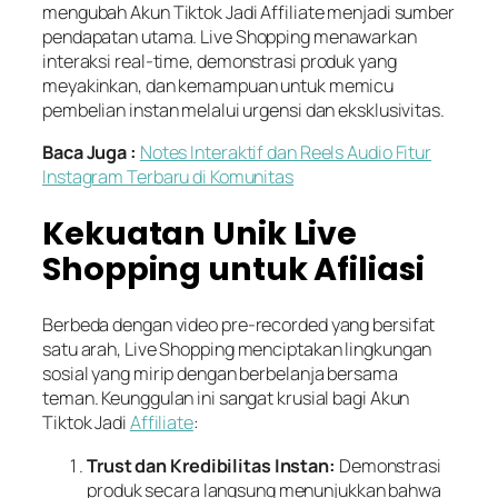
mengubah Akun Tiktok Jadi Affiliate menjadi sumber
pendapatan utama.
Live Shopping
menawarkan
interaksi
real-time
, demonstrasi produk yang
meyakinkan, dan kemampuan untuk memicu
pembelian instan melalui urgensi dan eksklusivitas.
Baca Juga :
Notes Interaktif dan Reels Audio Fitur
Instagram Terbaru di Komunitas
Kekuatan Unik Live
Shopping untuk Afiliasi
Berbeda dengan video
pre-recorded
yang bersifat
satu arah,
Live Shopping
menciptakan lingkungan
sosial yang mirip dengan berbelanja bersama
teman. Keunggulan ini sangat krusial bagi Akun
Tiktok Jadi
Affiliate
:
Trust dan Kredibilitas Instan:
Demonstrasi
produk secara langsung menunjukkan bahwa