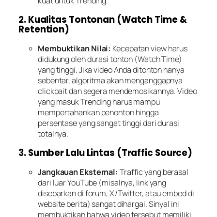
kuat untuk Trending.
2. Kualitas Tontonan (Watch Time &
Retention)
Membuktikan Nilai:
Kecepatan view harus
didukung oleh durasi tonton (Watch Time)
yang tinggi. Jika video Anda ditonton hanya
sebentar, algoritma akan menganggapnya
clickbait dan segera mendemosikannya. Video
yang masuk Trending harus mampu
mempertahankan penonton hingga
persentase yang sangat tinggi dari durasi
totalnya.
3. Sumber Lalu Lintas (Traffic Source)
Jangkauan Eksternal:
Traffic yang berasal
dari luar YouTube (misalnya, link yang
disebarkan di forum, X/Twitter, atau embed di
website berita) sangat dihargai. Sinyal ini
membuktikan bahwa video tersebut memiliki