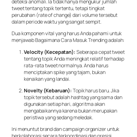
deteksi anomali. Ia tidak hanya mengukur jumlah
tweet tentang topik tertentu, tetapi tingkat
perubahan (rate of change) dari volume tersebut
dalam periode waktu yang sangat sempit.
Dua komponen vital yang harus Anda pahami untuk
menjawab Bagaimana Cara Masuk Trending adalah:
Velocity (Kecepatan):
Seberapa cepat tweet
tentang topik Anda meningkat relatif terhadap
rata-rata tweet normalnya. Anda harus
menciptakan spike yang tajam, bukan
kenaikan yang landai.
Novelty (Kebaruan):
Topik harus baru. Jika
topik tersebut adalah hashtag yang sama dan
digunakan setiap hari, algoritma akan
mengabaikannya karena bukan merupakan
peristiwa yang sedang meledak.
Ini menuntut brand dan campaign organizer untuk
berkolaborasi secara terkoordinasi dan presisi.