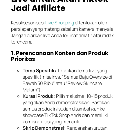
Jadi Affiliate
Kesuksesan sesi
Live Shopping
ditentukan oleh
persiapan yang matang sebelum kamera menyala.
Jangan biarkan
live
Anda terlihat amatir atau tidak
terencana.
1. Perencanaan Konten dan Produk
Prioritas
Tema Spesifik:
Tetapkan tema
live
yang
spesifik (misalnya, “Semua Baju
Oversize
di
Bawah 50 Ribu” atau “Review
Skincare
Malam”).
Kurasi Produk:
Pilih maksimal 10-15 produk
yang akan Anda demonstrasikan. Pastikan
semua produk ini sudah ditambahkan ke
showcase
TikTok Shop
Anda dan memiliki
komisi afiliasi yang menarik.
Skrip Demonstrasi:
Rencanakan urutan