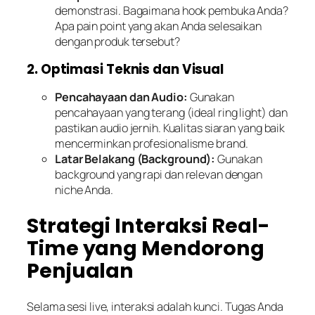
demonstrasi. Bagaimana
hook
pembuka Anda?
Apa
pain point
yang akan Anda selesaikan
dengan produk tersebut?
2. Optimasi Teknis dan Visual
Pencahayaan dan Audio:
Gunakan
pencahayaan yang terang (ideal
ring light
) dan
pastikan audio jernih. Kualitas siaran yang baik
mencerminkan profesionalisme
brand
.
Latar Belakang (
Background
):
Gunakan
background
yang rapi dan relevan dengan
niche Anda.
Strategi Interaksi Real-
Time yang Mendorong
Penjualan
Selama sesi
live
, interaksi adalah kunci. Tugas Anda